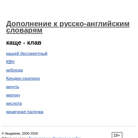
Дополнение к русско-английским
словарям
каще - клав
кащей бессмертный
КВН
киборда
Киндер-сюрприз
кинуть
кирпич
кислота
кишечная палочка
© Академик, 2000-2026
18+